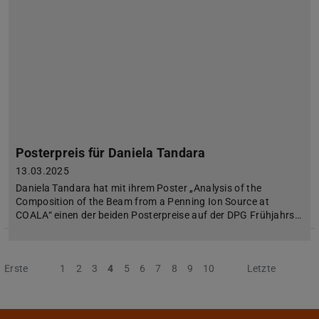
Posterpreis für Daniela Tandara
13.03.2025
Daniela Tandara hat mit ihrem Poster „Analysis of the
Composition of the Beam from a Penning Ion Source at
COALA“ einen der beiden Posterpreise auf der DPG Frühjahrs…
Erste
Vorherige
1
2
3
4
5
6
7
8
9
10
Nächste
Letzte