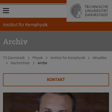
Menü öffnen
Institut für Kernphysik
Archiv
Sie befinden sich hier:
TU Darmstadt
Physik
Institut für Kernphysik
Aktuelles
Nachrichten
Archiv
KONTAKT