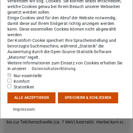
conditions: the message of kilonovae“ erfolgreich verteidigt…
verwenden wir sog. Cookies. Sie können selbst entscheiden,
welche Cookies genau bei Ihrem Besuch unserer Webseiten
gesetzt werden sollen.
Einige Cookies sind für den Abruf der Website notwendig,
damit diese auf Ihrem Endgerät richtig anzeigen werden
kann. Diese essentiellen Cookies können nicht abgewählt
werden.
Der Komfort-Cookie speichert Ihre Spracheinstellung und
bevorzugte Suchmaschine, während „Statistik“ die
Auswertung durch die Open-Source-Statistik-Software
„Matomo“ regelt.
Weitere Informationen zum Einsatz von Cookies erhalten Sie
in unserer
Datenschutzerklärung
.
Nur essentielle
Komfort
Statistiken
Weniger Chaos als erwartet an HIGS beobachtet
ALLE AKZEPTIEREN
SPEICHERN & SCHLIESSEN
03.06.2025
Impressum
Am nahezu monoenergetischen, vollständig polarisierten
Gammastrahl an HIGS wurde das Isotop Nd-150 mit Energien
bis zur Teilchenschwelle (ca. 7 MeV) bestrahlt. Hierbei kam ei…