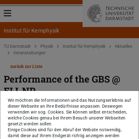
Menü öffnen
Institut für Kernphysik
Sie befinden sich hier:
TU Darmstadt
Physik
Institut für Kernphysik
Aktuelles
Veranstaltungen
zurück zur Liste
Performance of the GBS @
ELI-NP
Wir möchten die Informationen und das Nutzungserlebnis auf
Spezielles LINAC Palaver (IKP Hörsaal)
dieser Webseite an Ihre Bedürfnisse anpassen. Deswegen
verwenden wir sog. Cookies. Sie können selbst entscheiden,
23.06.2026
welche Cookies genau bei Ihrem Besuch unserer Webseiten
gesetzt werden sollen.
Dr. Quitmann (Research Instruments GmbH)
Einige Cookies sind für den Abruf der Website notwendig,
damit diese auf Ihrem Endgerät richtig anzeigen werden