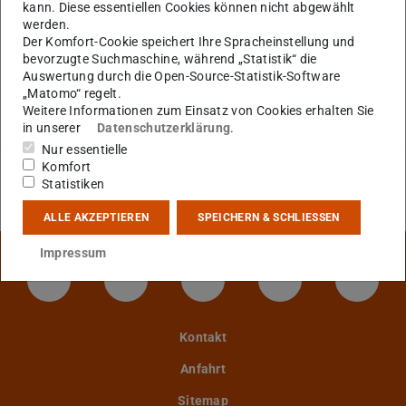
kann. Diese essentiellen Cookies können nicht abgewählt
werden.
KONTAKT
Der Komfort-Cookie speichert Ihre Spracheinstellung und
bevorzugte Suchmaschine, während „Statistik“ die
Auswertung durch die Open-Source-Statistik-Software
„Matomo“ regelt.
Weitere Informationen zum Einsatz von Cookies erhalten Sie
in unserer
Datenschutzerklärung
.
Nur essentielle
Komfort
Statistiken
ALLE AKZEPTIEREN
SPEICHERN & SCHLIESSEN
Impressum
LinkedIn-Seite der TU Darmstadt
Instagram-Kanal der TU Darmstad
Bluesky-Kanal der TU D
Facebook-Seite
YouTu
Kontakt
Anfahrt
Sitemap