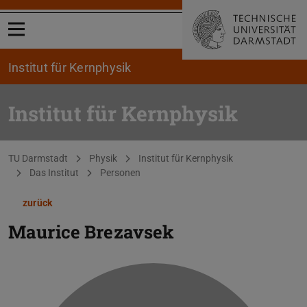
Menü öffnen
Institut für Kernphysik
Institut für Kernphysik
Sie befinden sich hier:
TU Darmstadt
Physik
Institut für Kernphysik
Das Institut
Personen
zurück
Maurice Brezavsek