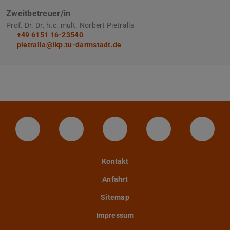
Zweitbetreuer/in
Prof. Dr. Dr. h.c. mult. Norbert Pietralla
+49 6151 16-23540
pietralla@ikp.tu-darmstadt.de
LinkedIn-Seite der TU Darmstadt
Instagram-Kanal der TU Darmstad
Bluesky-Kanal der TU D
Facebook-Seite
YouTu
Kontakt
Anfahrt
Sitemap
Impressum