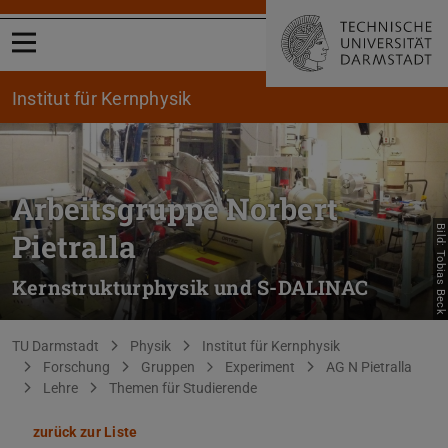
Menü öffnen
Institut für Kernphysik
Arbeitsgruppe Norbert
Bild: Tobias Beck
Pietralla
Kernstrukturphysik und S-DALINAC
Sie befinden sich hier:
TU Darmstadt
Physik
Institut für Kernphysik
Forschung
Gruppen
Experiment
AG N Pietralla
Lehre
Themen für Studierende
zurück zur Liste