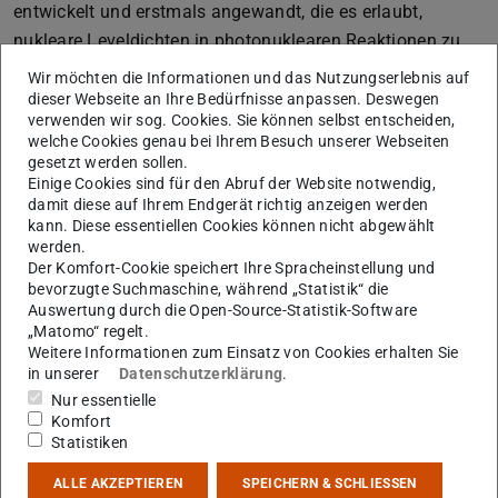
entwickelt und erstmals angewandt, die es erlaubt,
nukleare Leveldichten in photonuklearen Reaktionen zu
bestimmen. Hierzu wurde sich die Methode der nuklearen
Wir möchten die Informationen und das Nutzungserlebnis auf
Selbstabsorption zunutze gemacht. Das Experiment fand
dieser Webseite an Ihre Bedürfnisse anpassen. Deswegen
verwenden wir sog. Cookies. Sie können selbst entscheiden,
an der High Intensity Gamma-ray Source an der Duke
welche Cookies genau bei Ihrem Besuch unserer Webseiten
University in den USA am Nuklid Sr-88 statt.
gesetzt werden sollen.
Einige Cookies sind für den Abruf der Website notwendig,
Diese Masterarbeit fokussiert sich auf die Analyse der
damit diese auf Ihrem Endgerät richtig anzeigen werden
genommenen Daten und hat zum Ziel nukleare
kann. Diese essentiellen Cookies können nicht abgewählt
werden.
Leveldichten von Sr-88 zu bestimmen. Im Anschluss
Der Komfort-Cookie speichert Ihre Spracheinstellung und
sollen existierende phÃänomenologische Modelle und
bevorzugte Suchmaschine, während „Statistik“ die
mikroskopischen Rechnungen anhand der neuen
Auswertung durch die Open-Source-Statistik-Software
„Matomo“ regelt.
Messdaten getestet werden. Mit dieser Arbeit trägt die
Weitere Informationen zum Einsatz von Cookies erhalten Sie
Studentin bzw. Student maßgeblich zum
in unserer
Datenschutzerklärung
.
Forschungsgebiet zur Untersuchung statistischer
Nur essentielle
Komfort
Kernprozesse bei und liefert potentiell neue bisher nicht
Statistiken
vorhandenen Ergebnisse.
ALLE AKZEPTIEREN
SPEICHERN & SCHLIESSEN