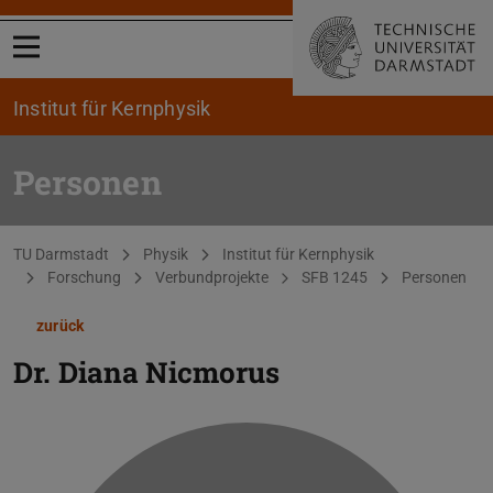
Menü öffnen
Institut für Kernphysik
Personen
Sie befinden sich hier:
TU Darmstadt
Physik
Institut für Kernphysik
Forschung
Verbundprojekte
SFB 1245
Personen
zurück
Dr.
Diana Nicmorus