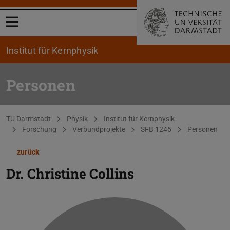
Menü öffnen
Institut für Kernphysik
Personen
Sie befinden sich hier:
TU Darmstadt
Physik
Institut für Kernphysik
Forschung
Verbundprojekte
SFB 1245
Personen
zurück
Dr.
Christine Collins