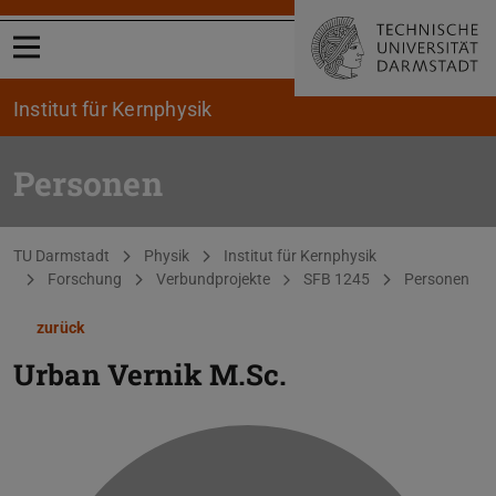
Menü öffnen
Institut für Kernphysik
Personen
Sie befinden sich hier:
TU Darmstadt
Physik
Institut für Kernphysik
Forschung
Verbundprojekte
SFB 1245
Personen
zurück
Urban Vernik
M.Sc.