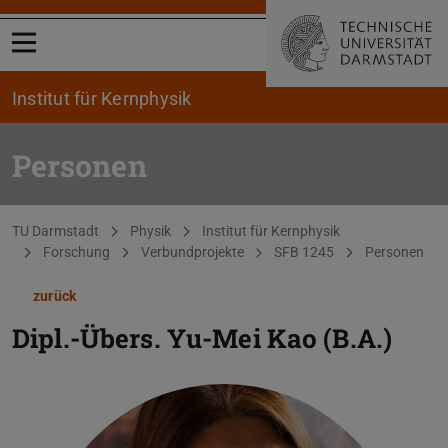
Menü öffnen
Institut für Kernphysik
Personen
Sie befinden sich hier:
TU Darmstadt
Physik
Institut für Kernphysik
Forschung
Verbundprojekte
SFB 1245
Personen
zurück
Dipl.-Übers.
Yu-Mei Kao (B.A.)