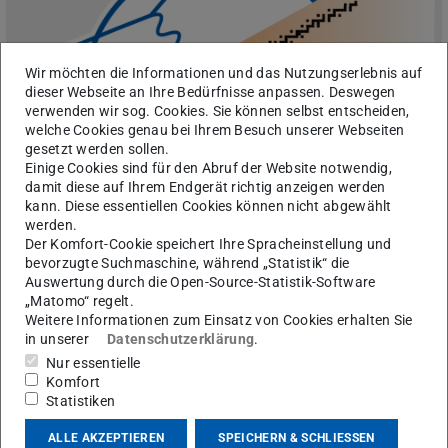
Wir möchten die Informationen und das Nutzungserlebnis auf
dieser Webseite an Ihre Bedürfnisse anpassen. Deswegen
verwenden wir sog. Cookies. Sie können selbst entscheiden,
welche Cookies genau bei Ihrem Besuch unserer Webseiten
gesetzt werden sollen.
Einige Cookies sind für den Abruf der Website notwendig,
damit diese auf Ihrem Endgerät richtig anzeigen werden
kann. Diese essentiellen Cookies können nicht abgewählt
werden.
Sonderforschungsbereich SFB 1245
Der Komfort-Cookie speichert Ihre Spracheinstellung und
"Atome: Von fundamentalen Wechselwirkungen zu Struktur
bevorzugte Suchmaschine, während „Statistik“ die
und Sternen
Auswertung durch die Open-Source-Statistik-Software
„Matomo“ regelt.
Weitere Informationen zum Einsatz von Cookies erhalten Sie
in unserer
Datenschutzerklärung
.
Nur essentielle
Komfort
Statistiken
ALLE AKZEPTIEREN
SPEICHERN & SCHLIESSEN