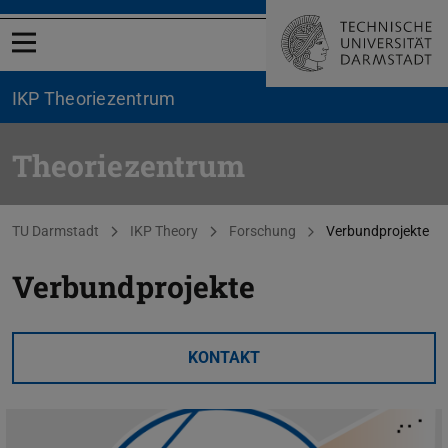
Menü öffnen
IKP Theoriezentrum
Theoriezentrum
Sie befinden sich hier:
TU Darmstadt
IKP Theory
Forschung
Verbundprojekte
Verbundprojekte
KONTAKT