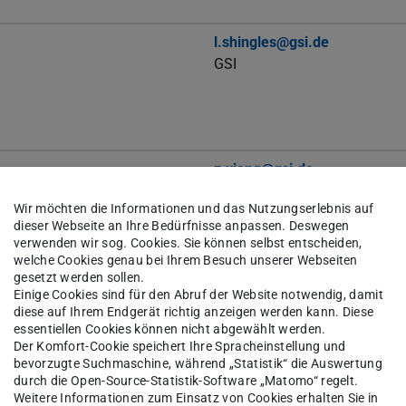
l.shingles@gsi.de
GSI
z.xiong@gsi.de
+49 6159 71 3558
Wir möchten die Informationen und das Nutzungserlebnis auf
GSI KBW 2.29
dieser Webseite an Ihre Bedürfnisse anpassen. Deswegen
verwenden wir sog. Cookies. Sie können selbst entscheiden,
welche Cookies genau bei Ihrem Besuch unserer Webseiten
gesetzt werden sollen.
Einige Cookies sind für den Abruf der Website notwendig, damit
diese auf Ihrem Endgerät richtig anzeigen werden kann. Diese
essentiellen Cookies können nicht abgewählt werden.
d.alvearterrero@gsi.de
Der Komfort-Cookie speichert Ihre Spracheinstellung und
+49 6159 71 2484
bevorzugte Suchmaschine, während „Statistik“ die Auswertung
GSI KBW 2.13
durch die Open-Source-Statistik-Software „Matomo“ regelt.
Weitere Informationen zum Einsatz von Cookies erhalten Sie in