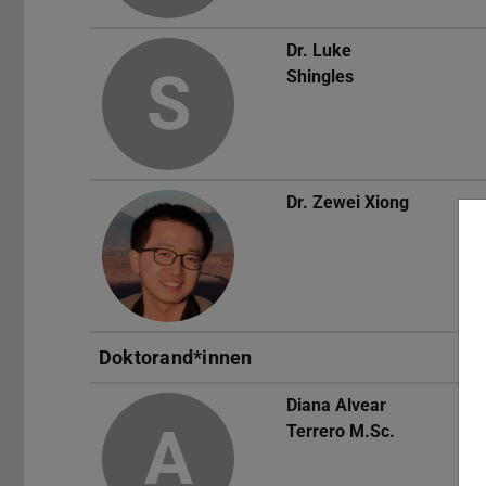
Dr.
Luke
S
Shingles
Dr.
Zewei Xiong
Doktorand*innen
Diana Alvear
A
Terrero
M.Sc.