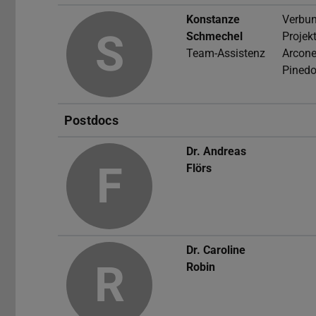
Konstanze
Verbun
S
Schmechel
Projek
Team-Assistenz
Arcone
Pinedo
Postdocs
Dr.
Andreas
F
Flörs
Dr.
Caroline
R
Robin