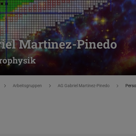
iel Martinez-Pinedo
trophysik
Arbeitsgruppen
AG Gabriel Martinez-Pinedo
Pers