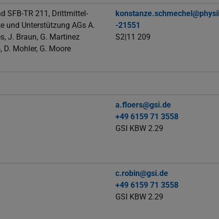
d SFB-TR 211, Drittmittel-
konstanze.schmechel@physik
te und Unterstützung AGs A.
-21551
s, J. Braun, G. Martinez
S2|11 209
, D. Mohler, G. Moore
a.floers@gsi.de
+49 6159 71 3558
GSI KBW 2.29
c.robin@gsi.de
+49 6159 71 3558
GSI KBW 2.29