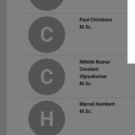
Paul Christians
C
M.Sc.
Nithish Kumar
C
Covalam
Vijayakumar
M.Sc.
Marcel Humbert
H
M.Sc.