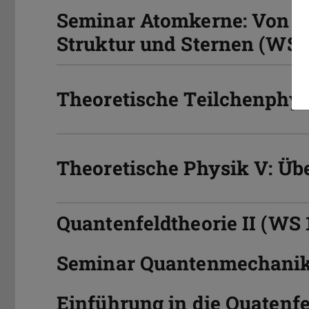
Seminar Atomkerne: Von 
Struktur und Sternen (WS 1
Theoretische Teilchenphys
Theoretische Physik V: Übe
Quantenfeldtheorie II (WS 
Seminar Quantenmechanik i
Einführung in die Quatenfe