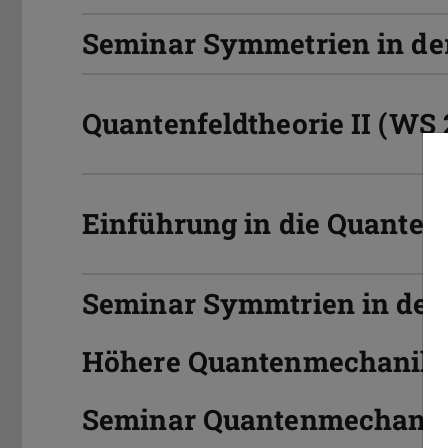
Seminar Symmetrien in der
Quantenfeldtheorie II (WS 
Einführung in die Quantenf
Seminar Symmtrien in der 
Höhere Quantenmechanik 
Seminar Quantenmechanik 