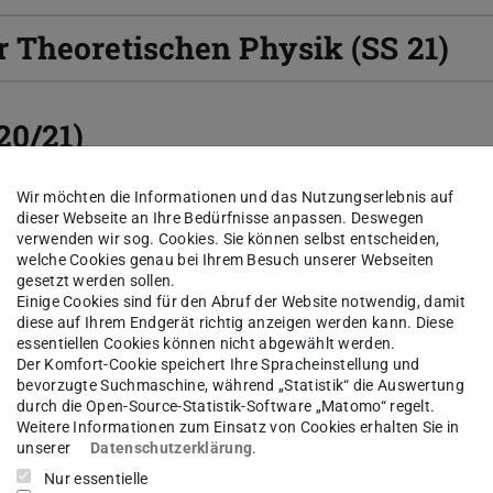
 Theoretischen Physik (SS 21)
20/21)
Wir möchten die Informationen und das Nutzungserlebnis auf
dieser Webseite an Ihre Bedürfnisse anpassen. Deswegen
eldtheorie (SS 20)
verwenden wir sog. Cookies. Sie können selbst entscheiden,
welche Cookies genau bei Ihrem Besuch unserer Webseiten
gesetzt werden sollen.
Einige Cookies sind für den Abruf der Website notwendig, damit
diese auf Ihrem Endgerät richtig anzeigen werden kann. Diese
Theoretischen Physik (SS 20)
essentiellen Cookies können nicht abgewählt werden.
Der Komfort-Cookie speichert Ihre Spracheinstellung und
bevorzugte Suchmaschine, während „Statistik“ die Auswertung
(WS 19/20)
durch die Open-Source-Statistik-Software „Matomo“ regelt.
Weitere Informationen zum Einsatz von Cookies erhalten Sie in
unserer
Datenschutzerklärung
.
im Pfadintegralformalismus (SS 
Nur essentielle