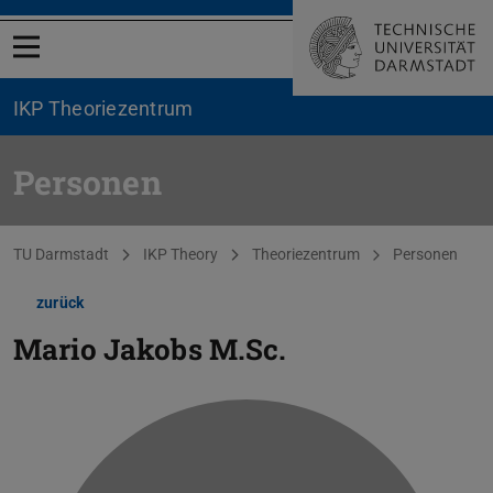
Menü öffnen
IKP Theoriezentrum
Personen
Sie befinden sich hier:
TU Darmstadt
IKP Theory
Theoriezentrum
Personen
zurück
Mario Jakobs
M.Sc.