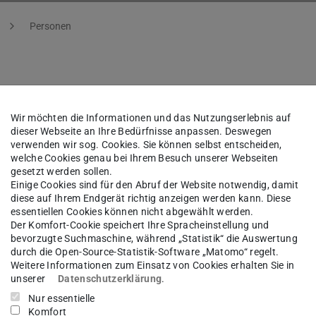
Personen
as Andreas Stoll
M.Sc.
Wir möchten die Informationen und das Nutzungserlebnis auf
dieser Webseite an Ihre Bedürfnisse anpassen. Deswegen
raun
verwenden wir sog. Cookies. Sie können selbst entscheiden,
welche Cookies genau bei Ihrem Besuch unserer Webseiten
gesetzt werden sollen.
Einige Cookies sind für den Abruf der Website notwendig, damit
diese auf Ihrem Endgerät richtig anzeigen werden kann. Diese
essentiellen Cookies können nicht abgewählt werden.
kt
Der Komfort-Cookie speichert Ihre Spracheinstellung und
bevorzugte Suchmaschine, während „Statistik“ die Auswertung
as.stoll@tu-...
durch die Open-Source-Statistik-Software „Matomo“ regelt.
Weitere Informationen zum Einsatz von Cookies erhalten Sie in
 6151 16-21529
unserer
Datenschutzerklärung
.
Nur essentielle
11 3
Komfort