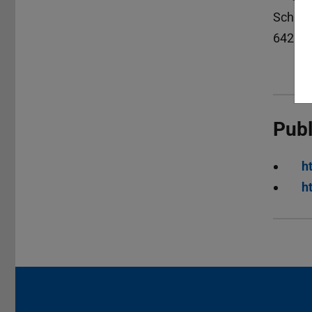
Schlos
64289
Publ
h
h