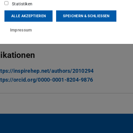
Statistiken
sgartenstraße 2
Darmstadt
ALLE AKZEPTIEREN
SPEICHERN & SCHLIESSEN
Impressum
ikationen
ttps://inspirehep.net/authors/2010294
ttps://orcid.org/0000-0001-8204-9876