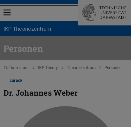
Menü öffnen
IKP Theoriezentrum
Personen
Sie befinden sich hier:
TU Darmstadt
IKP Theory
Theoriezentrum
Personen
zurück
Dr.
Johannes Weber