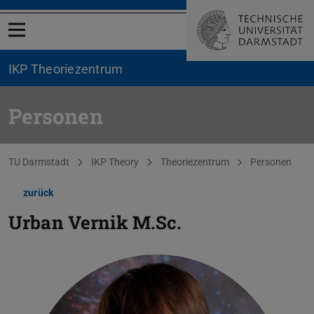
Menü öffnen
IKP Theoriezentrum
Personen
Sie befinden sich hier:
TU Darmstadt
IKP Theory
Theoriezentrum
Personen
zurück
Urban Vernik
M.Sc.