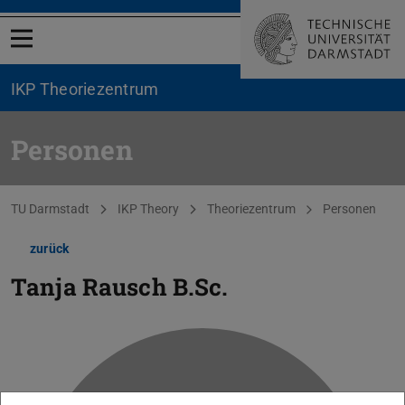
Menü öffnen
IKP Theoriezentrum
Personen
Sie befinden sich hier:
TU Darmstadt
IKP Theory
Theoriezentrum
Personen
zurück
Tanja Rausch
B.Sc.