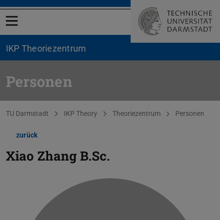
Menü öffnen
IKP Theoriezentrum
Personen
Sie befinden sich hier:
TU Darmstadt
IKP Theory
Theoriezentrum
Personen
zurück
Xiao Zhang
B.Sc.