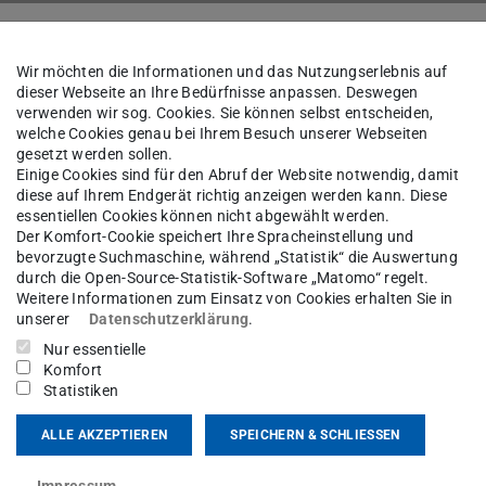
Personen
Wir möchten die Informationen und das Nutzungserlebnis auf
dieser Webseite an Ihre Bedürfnisse anpassen. Deswegen
verwenden wir sog. Cookies. Sie können selbst entscheiden,
welche Cookies genau bei Ihrem Besuch unserer Webseiten
Mehdi Drissi
gesetzt werden sollen.
Einige Cookies sind für den Abruf der Website notwendig, damit
diese auf Ihrem Endgerät richtig anzeigen werden kann. Diese
essentiellen Cookies können nicht abgewählt werden.
chwenk
Der Komfort-Cookie speichert Ihre Spracheinstellung und
bevorzugte Suchmaschine, während „Statistik“ die Auswertung
durch die Open-Source-Statistik-Software „Matomo“ regelt.
Weitere Informationen zum Einsatz von Cookies erhalten Sie in
unserer
Datenschutzerklärung
.
kt
Nur essentielle
Komfort
di.drissi@tu-...
Statistiken
11 206
ALLE AKZEPTIEREN
SPEICHERN & SCHLIESSEN
sgartenstraße 2
Impressum