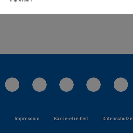
Darmstadt
LinkedIn-Seite der TU Darmstadt
Instagram-Kanal der TU 
Bluesky-Kanal de
Facebook-
You
p
Impressum
Barrierefreiheit
Datenschutze