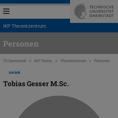
Menü öffnen
IKP Theoriezentrum
Personen
Sie befinden sich hier:
TU Darmstadt
IKP Theory
Theoriezentrum
Personen
zurück
Tobias Gesser
M.Sc.