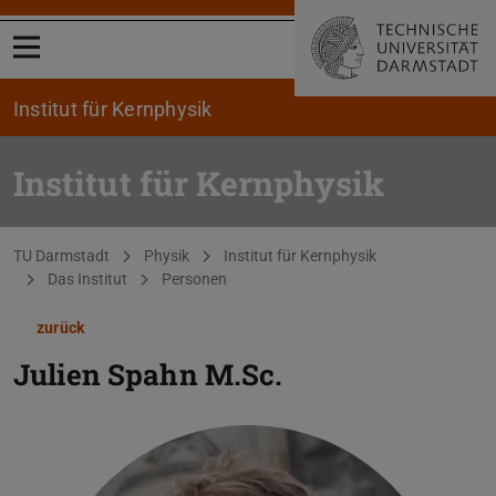
Menü öffnen
Institut für Kernphysik
Institut für Kernphysik
Sie befinden sich hier:
TU Darmstadt
Physik
Institut für Kernphysik
Das Institut
Personen
zurück
Julien Spahn
M.Sc.