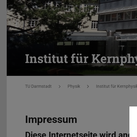
Institut für Kernph
Sie befinden sich hier:
TU Darmstadt
Physik
Institut für Kernphysi
Impressum
Diese Internetseite wird ang