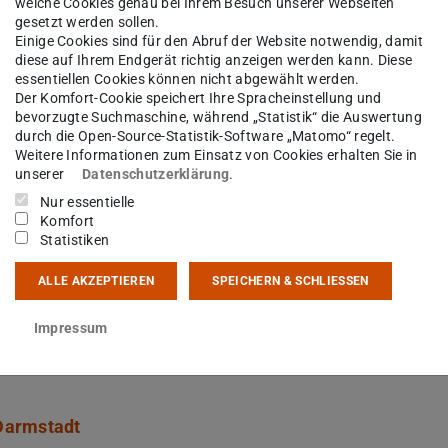
welche Cookies genau bei Ihrem Besuch unserer Webseiten
gesetzt werden sollen.
Einige Cookies sind für den Abruf der Website notwendig, damit
diese auf Ihrem Endgerät richtig anzeigen werden kann. Diese
essentiellen Cookies können nicht abgewählt werden.
Der Komfort-Cookie speichert Ihre Spracheinstellung und
bevorzugte Suchmaschine, während „Statistik“ die Auswertung
durch die Open-Source-Statistik-Software „Matomo“ regelt.
Weitere Informationen zum Einsatz von Cookies erhalten Sie in
unserer
Datenschutzerklärung
.
en Universität Darmstadt, Prof. Dr. Tanja Brühl
Nur essentielle
Komfort
e rechtsfähige Körperschaft des öffentlichen
Statistiken
Nr. 1 HHG (Hessisches Hochschulgesetz vom 14.
ALLE AKZEPTIEREN
SPEICHERN & SCHLIESSEN
-Kraft-Treten des TU Darmstadt-Gesetzes (Gesetz
Technischen Universität Darmstadt vom 05.
Impressum
g vom 14. Dezember 2009, GVBl. I S. 699) ist sie
Darmstadt