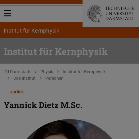
Menü öffnen
Institut für Kernphysik
Institut für Kernphysik
Sie befinden sich hier:
TU Darmstadt
Physik
Institut für Kernphysik
Das Institut
Personen
zurück
Yannick Dietz
M.Sc.