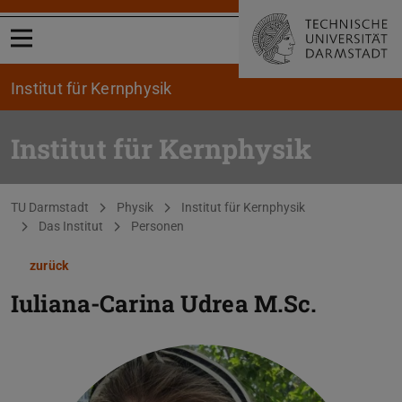
Menü öffnen
Institut für Kernphysik
Institut für Kernphysik
Sie befinden sich hier:
TU Darmstadt
Physik
Institut für Kernphysik
Das Institut
Personen
zurück
Iuliana-Carina Udrea
M.Sc.