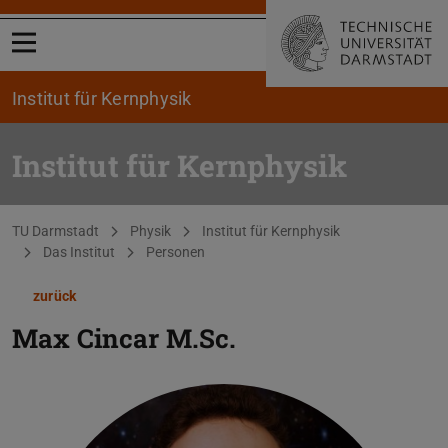
Menü öffnen
Institut für Kernphysik
Institut für Kernphysik
Sie befinden sich hier:
TU Darmstadt
Physik
Institut für Kernphysik
Das Institut
Personen
zurück
Max Cincar
M.Sc.