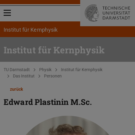
Menü öffnen
Institut für Kernphysik
Institut für Kernphysik
Sie befinden sich hier:
TU Darmstadt
Physik
Institut für Kernphysik
Das Institut
Personen
zurück
Edward Plastinin
M.Sc.