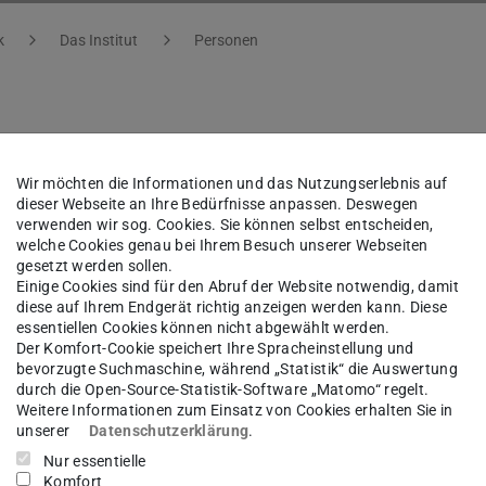
k
Das Institut
Personen
l.-Übers.
Yu-Mei Kao (B.A.)
Wir möchten die Informationen und das Nutzungserlebnis auf
dieser Webseite an Ihre Bedürfnisse anpassen. Deswegen
istration Theorie
verwenden wir sog. Cookies. Sie können selbst entscheiden,
welche Cookies genau bei Ihrem Besuch unserer Webseiten
Assistenz
gesetzt werden sollen.
Einige Cookies sind für den Abruf der Website notwendig, damit
diese auf Ihrem Endgerät richtig anzeigen werden kann. Diese
sgebiet(e)
essentiellen Cookies können nicht abgewählt werden.
Der Komfort-Cookie speichert Ihre Spracheinstellung und
bevorzugte Suchmaschine, während „Statistik“ die Auswertung
d SFB1245 (zentral und Theorie), Drittmittelprojekte 
durch die Open-Source-Statistik-Software „Matomo“ regelt.
, R. Roth, A. Schwenk
Weitere Informationen zum Einsatz von Cookies erhalten Sie in
unserer
Datenschutzerklärung
.
Nur essentielle
kt
Komfort