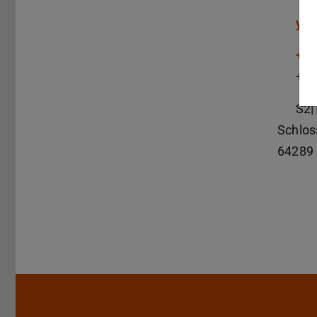
yu-
+49
+49
S2|
Schlos
64289