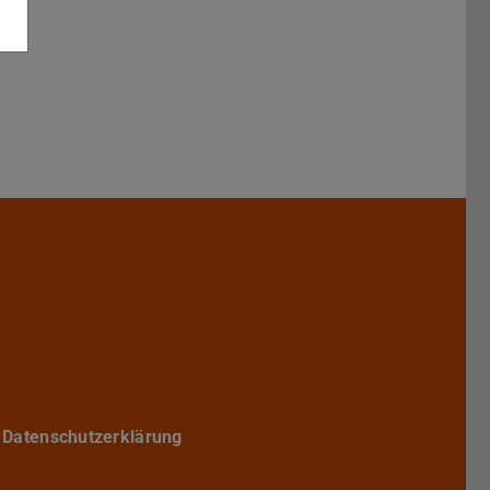
Darmstadt
r TU Darmstadt
Seite der TU Darmstadt
Tube-Kanal der TU Darmstadt
Datenschutzerklärung