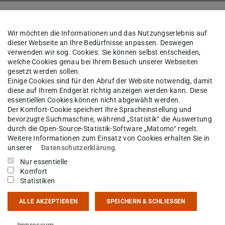
k
Das Institut
Personen
Wir möchten die Informationen und das Nutzungserlebnis auf
dieser Webseite an Ihre Bedürfnisse anpassen. Deswegen
verwenden wir sog. Cookies. Sie können selbst entscheiden,
welche Cookies genau bei Ihrem Besuch unserer Webseiten
Johannes Weber
gesetzt werden sollen.
Einige Cookies sind für den Abruf der Website notwendig, damit
diese auf Ihrem Endgerät richtig anzeigen werden kann. Diese
essentiellen Cookies können nicht abgewählt werden.
oore
Der Komfort-Cookie speichert Ihre Spracheinstellung und
bevorzugte Suchmaschine, während „Statistik“ die Auswertung
durch die Open-Source-Statistik-Software „Matomo“ regelt.
Weitere Informationen zum Einsatz von Cookies erhalten Sie in
unserer
Datenschutzerklärung
.
kt
Nur essentielle
Komfort
rer.nat.weber@gmail.com
Statistiken
11
ALLE AKZEPTIEREN
SPEICHERN & SCHLIESSEN
sgartenstraße 2
Impressum