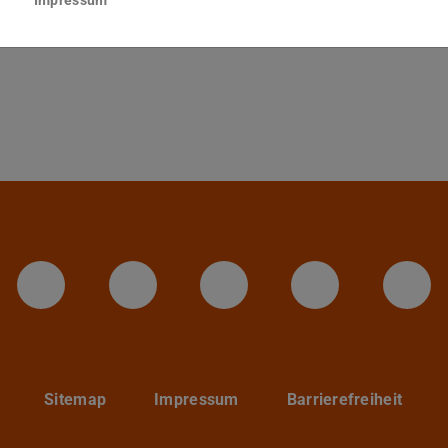
Darmstadt
LinkedIn-Seite der TU Darmstadt
Instagram-Kanal der TU 
Bluesky-Kanal de
Facebook-
You
Sitemap
Impressum
Barrierefreiheit