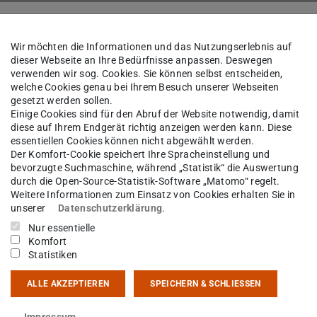
k
Das Institut
Personen
Wir möchten die Informationen und das Nutzungserlebnis auf
dieser Webseite an Ihre Bedürfnisse anpassen. Deswegen
verwenden wir sog. Cookies. Sie können selbst entscheiden,
welche Cookies genau bei Ihrem Besuch unserer Webseiten
nja Rausch
B.Sc.
gesetzt werden sollen.
Einige Cookies sind für den Abruf der Website notwendig, damit
diese auf Ihrem Endgerät richtig anzeigen werden kann. Diese
essentiellen Cookies können nicht abgewählt werden.
ohler
Der Komfort-Cookie speichert Ihre Spracheinstellung und
bevorzugte Suchmaschine, während „Statistik“ die Auswertung
durch die Open-Source-Statistik-Software „Matomo“ regelt.
Weitere Informationen zum Einsatz von Cookies erhalten Sie in
unserer
Datenschutzerklärung
.
kt
Nur essentielle
Komfort
ja.rausch@stud.tu-...
Statistiken
11 004
ALLE AKZEPTIEREN
SPEICHERN & SCHLIESSEN
sgartenstraße 2
Impressum