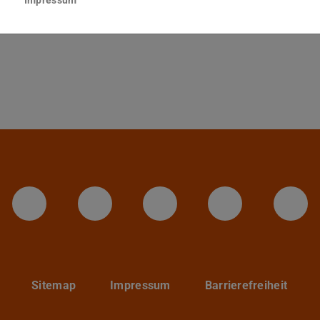
Darmstadt
LinkedIn-Seite der TU Darmstadt
Instagram-Kanal der TU 
Bluesky-Kanal de
Facebook-
You
Sitemap
Impressum
Barrierefreiheit