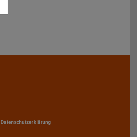
Darmstadt
r TU Darmstadt
Seite der TU Darmstadt
Tube-Kanal der TU Darmstadt
Datenschutzerklärung