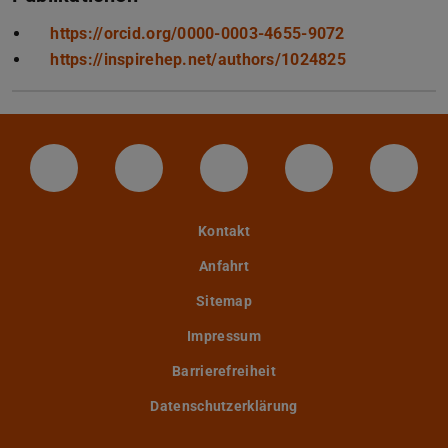
https://orcid.org/0000-0003-4655-9072
https://inspirehep.net/authors/1024825
LinkedIn-Seite der TU Darmstadt
Instagram-Kanal der TU Darmstad
Bluesky-Kanal der TU D
Facebook-Seite
YouTu
Kontakt
Anfahrt
Sitemap
Impressum
Barrierefreiheit
Datenschutzerklärung