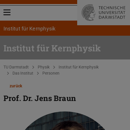
Menü öffnen
Institut für Kernphysik
Institut für Kernphysik
Sie befinden sich hier:
TU Darmstadt
Physik
Institut für Kernphysik
Das Institut
Personen
zurück
Prof. Dr.
Jens Braun