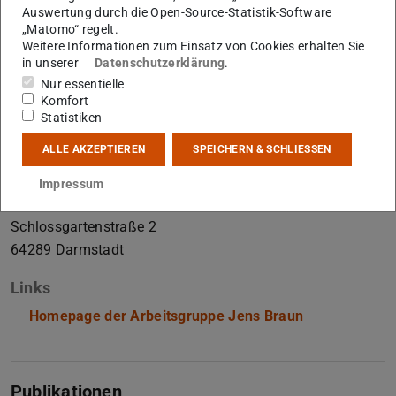
Strongly-coupled fermionic systems, QCD phase diagram,
Auswertung durch die Open-Source-Statistik-Software
„Matomo“ regelt.
Finite-Volume Effects in Quantum Field Theories, Cold
Weitere Informationen zum Einsatz von Cookies erhalten Sie
atomic gases, Many-body physics
in unserer
Datenschutzerklärung
.
Nur essentielle
Kontakt
Komfort
Statistiken
jens.braun@tu-...
+49 6151 16-21549
ALLE AKZEPTIEREN
SPEICHERN & SCHLIESSEN
+49 6151 16-21555
Impressum
S2|11 307
Schlossgartenstraße 2
64289
Darmstadt
Links
Homepage der Arbeitsgruppe Jens Braun
Publikationen