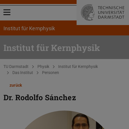
Menü öffnen
Institut für Kernphysik
Institut für Kernphysik
Sie befinden sich hier:
TU Darmstadt
Physik
Institut für Kernphysik
Das Institut
Personen
zurück
Dr.
Rodolfo Sánchez