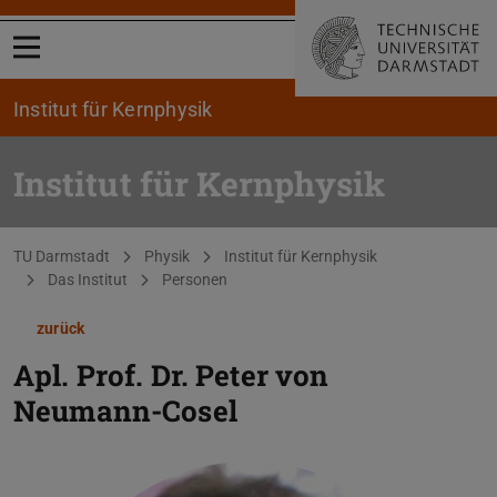
Menü öffnen
Institut für Kernphysik
Institut für Kernphysik
Sie befinden sich hier:
TU Darmstadt
Physik
Institut für Kernphysik
Das Institut
Personen
zurück
Apl. Prof. Dr.
Peter von
Neumann-Cosel