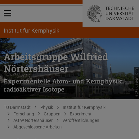
Menü öffnen
Institut für Kernphysik
Arbeitsgruppe Wilfried
Nörtershäuser
Bild: Stefan Typel
Experimentelle Atom- und Kernphysik
radioaktiver Isotope
Sie befinden sich hier:
TU Darmstadt
Physik
Institut für Kernphysik
Forschung
Gruppen
Experiment
AG W Nörtershäuser
Veröffentlichungen
Abgeschlossene Arbeiten