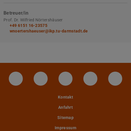
Betreuer/in
Prof. Dr. Wilfried Nörtershäuser
+49 6151 16-23575
wnoertershaeuser@ikp.tu-darmstadt.de
LinkedIn-Seite der TU Darmstadt
Instagram-Kanal der TU Darmstad
Bluesky-Kanal der TU D
Facebook-Seite
YouTu
Kontakt
Anfahrt
Sitemap
Impressum