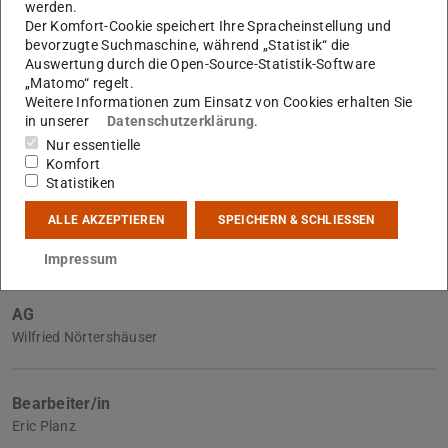
werden.
Der Komfort-Cookie speichert Ihre Spracheinstellung und
bevorzugte Suchmaschine, während „Statistik“ die
Auswertung durch die Open-Source-Statistik-Software
„Matomo“ regelt.
Weitere Informationen zum Einsatz von Cookies erhalten Sie
in unserer
Datenschutzerklärung
.
Weitere Daten
Nur essentielle
Ausgeschrieben am
Komfort
19.08.2020
Statistiken
Eingereicht am
ALLE AKZEPTIEREN
SPEICHERN & SCHLIESSEN
19.08.2020
Impressum
AG
Wilfried Nörtershäuser
Bearbeiter/in
Eric Planz