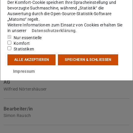
Der Komfort-Cookie speichert Ihre Spracheinstellung und
bevorzugte Suchmaschine, während „Statistik“ die
Auswertung durch die Open-Source-Statistik-Software
Weitere Daten
Ausgeschrieben am
„Matomo“ regelt.
11.01.2021
Weitere Informationen zum Einsatz von Cookies erhalten Sie
in unserer
Datenschutzerklärung
.
Angenommen am
Nur essentielle
11.01.2021
Komfort
Statistiken
Eingereicht am
11.01.2021
ALLE AKZEPTIEREN
SPEICHERN & SCHLIESSEN
Impressum
AG
Wilfried Nörtershäuser
Bearbeiter/in
Simon Rausch