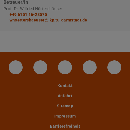
Betreuer/in
Prof. Dr. Wilfried Nörtershäuser
+49 6151 16-23575
wnoertershaeuser@ikp.tu-darmstadt.de
LinkedIn-Seite der TU Darmstadt
Instagram-Kanal der TU Darmstad
Bluesky-Kanal der TU D
Facebook-Seite
YouTu
Kontakt
Anfahrt
Sitemap
Impressum
Barrierefreiheit