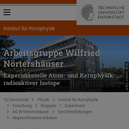
Menü öffnen
Institut für Kernphysik
Arbeitsgruppe Wilfried
Nörtershäuser
Bild: Stefan Typel
Experimentelle Atom- und Kernphysik
radioaktiver Isotope
Sie befinden sich hier:
TU Darmstadt
Physik
Institut für Kernphysik
Forschung
Gruppen
Experiment
AG W Nörtershäuser
Veröffentlichungen
Abgeschlossene Arbeiten