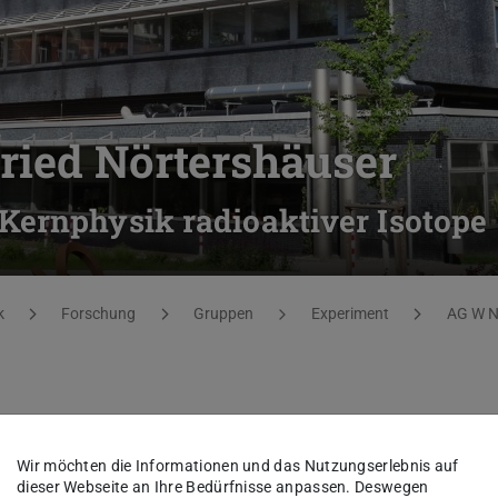
ried Nörtershäuser
Kernphysik radioaktiver Isotope
k
Forschung
Gruppen
Experiment
AG W N
across the N=Z=28 Shell
Wir möchten die Informationen und das Nutzungserlebnis auf
dieser Webseite an Ihre Bedürfnisse anpassen. Deswegen