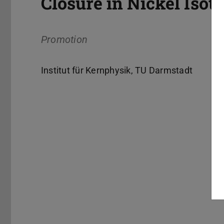
Closure in Nickel Isot
Promotion
Institut für Kernphysik, TU Darmstadt
Kerndaten