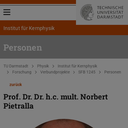
Menü öffnen
Institut für Kernphysik
Personen
Sie befinden sich hier:
TU Darmstadt
Physik
Institut für Kernphysik
Forschung
Verbundprojekte
SFB 1245
Personen
zurück
Prof. Dr. Dr. h.c. mult.
Norbert
Pietralla