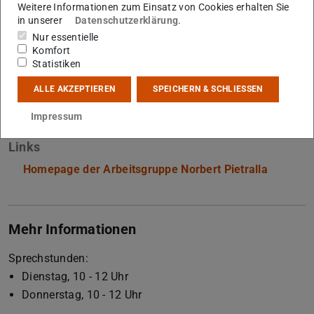
Weitere Informationen zum Einsatz von Cookies erhalten Sie
Kontakt
in unserer
Datenschutzerklärung
.
pietralla@ikp.tu-...
Nur essentielle
Komfort
+49 6151 16-23540
Statistiken
S2|14 407
ALLE AKZEPTIEREN
SPEICHERN & SCHLIESSEN
Schlossgartenstraße 9
64289
Darmstadt
Impressum
Links
Homepage der Arbeitsgruppe Norbert Pietralla
Mehr Informationen
Sprechstunden:
Dienstag, 10 - 12 Uhr
Donnerstag, 10 - 12 Uhr