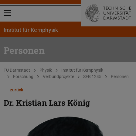
Menü öffnen
Institut für Kernphysik
Personen
Sie befinden sich hier:
TU Darmstadt
Physik
Institut für Kernphysik
Forschung
Verbundprojekte
SFB 1245
Personen
zurück
Dr.
Kristian Lars König