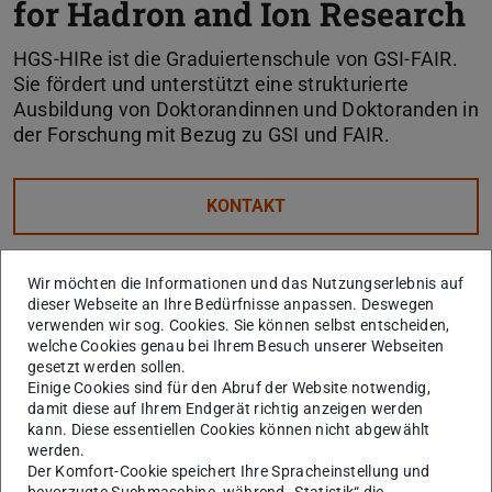
for Hadron and Ion Research
HGS-HIRe ist die Graduiertenschule von GSI-FAIR.
Sie fördert und unterstützt eine strukturierte
Ausbildung von Doktorandinnen und Doktoranden in
der Forschung mit Bezug zu GSI und FAIR.
KONTAKT
Wir möchten die Informationen und das Nutzungserlebnis auf
dieser Webseite an Ihre Bedürfnisse anpassen. Deswegen
verwenden wir sog. Cookies. Sie können selbst entscheiden,
welche Cookies genau bei Ihrem Besuch unserer Webseiten
gesetzt werden sollen.
Einige Cookies sind für den Abruf der Website notwendig,
damit diese auf Ihrem Endgerät richtig anzeigen werden
Die Helmholtz Graduate School for Hadron and Ion
kann. Diese essentiellen Cookies können nicht abgewählt
Research wurde ursprünglich durch den 'Initiative and
werden.
Networking Fund' der Helmholtz-Gemeinschaft finanziert
Der Komfort-Cookie speichert Ihre Spracheinstellung und