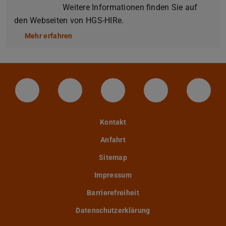
Weitere Informationen finden Sie auf
den Webseiten von HGS-HIRe.
Mehr erfahren
LinkedIn-Seite der TU Darmstadt
Instagram-Kanal der TU Darmstad
Bluesky-Kanal der TU D
Facebook-Seite
YouTu
Kontakt
Anfahrt
Sitemap
Impressum
Barrierefreiheit
Datenschutzerklärung