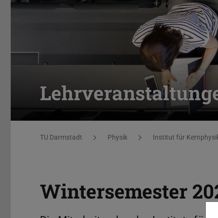
Lehrveranstaltung
Sie befinden sich hier:
TU Darmstadt
Physik
Institut für Kernphysi
Wintersemester 20