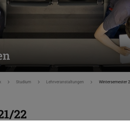
en
k
Studium
Lehrveranstaltungen
Wintersemester 
21/22