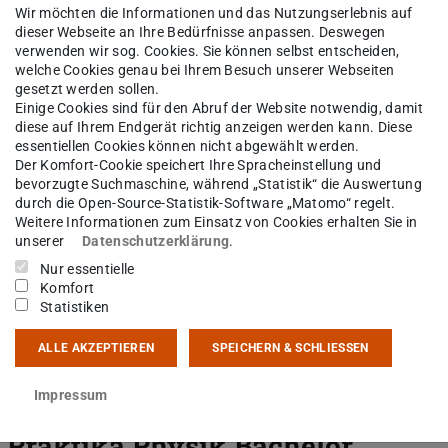
Kernphysik sind an Lehrveranstaltungen
Wir möchten die Informationen und das Nutzungserlebnis auf
tudiums beteiligt. Hier finden Sie einen
dieser Webseite an Ihre Bedürfnisse anpassen. Deswegen
verwenden wir sog. Cookies. Sie können selbst entscheiden,
welche Cookies genau bei Ihrem Besuch unserer Webseiten
gesetzt werden sollen.
Einige Cookies sind für den Abruf der Website notwendig, damit
diese auf Ihrem Endgerät richtig anzeigen werden kann. Diese
essentiellen Cookies können nicht abgewählt werden.
Der Komfort-Cookie speichert Ihre Spracheinstellung und
bevorzugte Suchmaschine, während „Statistik“ die Auswertung
nstaltungen an der TU Darmstadt und im
durch die Open-Source-Statistik-Software „Matomo“ regelt.
im Vorlesungsverzeichnis über
TUCaN
.
Weitere Informationen zum Einsatz von Cookies erhalten Sie in
unserer
Datenschutzerklärung
.
Nur essentielle
Komfort
Statistiken
rungsveranstaltungen
ALLE AKZEPTIEREN
SPEICHERN & SCHLIESSEN
Impressum
 Praktika Physik Bachelor