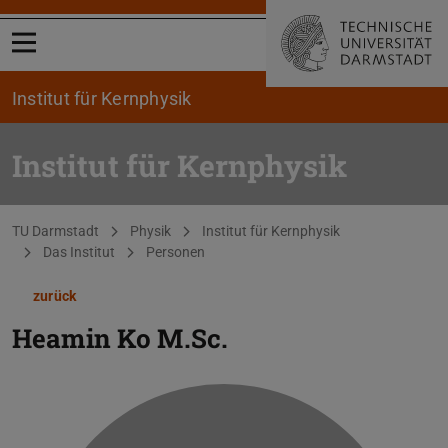
Menü öffnen
Institut für Kernphysik
Institut für Kernphysik
Sie befinden sich hier:
TU Darmstadt
Physik
Institut für Kernphysik
Das Institut
Personen
zurück
Heamin Ko
M.Sc.