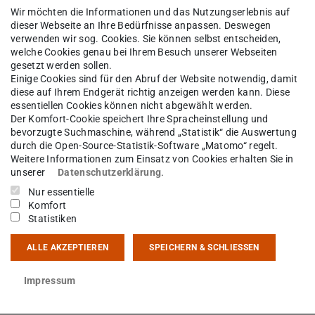
Wir möchten die Informationen und das Nutzungserlebnis auf
14 210
dieser Webseite an Ihre Bedürfnisse anpassen. Deswegen
verwenden wir sog. Cookies. Sie können selbst entscheiden,
sgartenstraße 9
welche Cookies genau bei Ihrem Besuch unserer Webseiten
Darmstadt
gesetzt werden sollen.
Einige Cookies sind für den Abruf der Website notwendig, damit
diese auf Ihrem Endgerät richtig anzeigen werden kann. Diese
essentiellen Cookies können nicht abgewählt werden.
Der Komfort-Cookie speichert Ihre Spracheinstellung und
bevorzugte Suchmaschine, während „Statistik“ die Auswertung
epage der Arbeitsgruppe Markus Roth
durch die Open-Source-Statistik-Software „Matomo“ regelt.
Weitere Informationen zum Einsatz von Cookies erhalten Sie in
unserer
Datenschutzerklärung
.
Nur essentielle
Komfort
Statistiken
gemein
ALLE AKZEPTIEREN
SPEICHERN & SCHLIESSEN
Impressum
elle Forschungsfelder