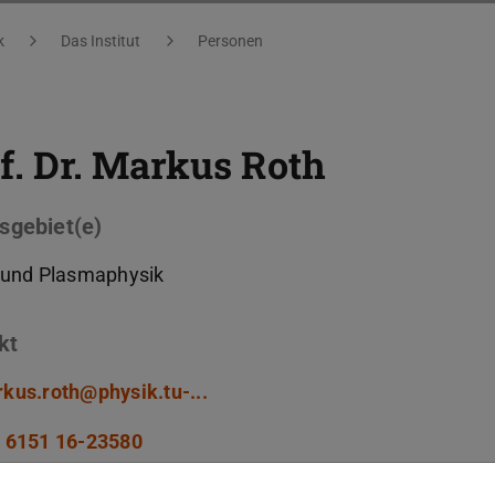
k
Das Institut
Personen
f. Dr.
Markus Roth
sgebiet(e)
 und Plasmaphysik
kt
kus.roth@physik.tu-...
 6151 16-23580
 6151 16-23305