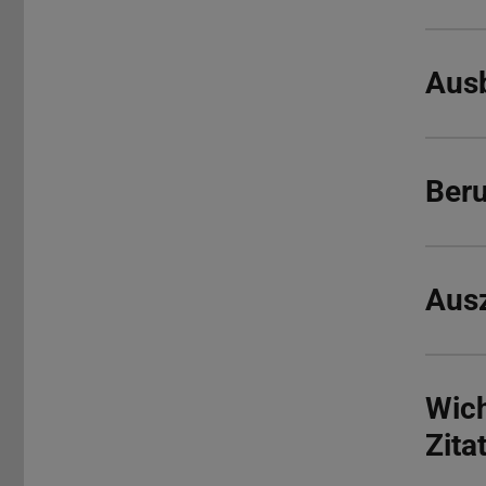
Aus
Beru
Ausz
Wich
Zita