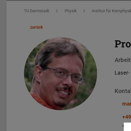
Sie befinden sich hier:
TU Darmstadt
Physik
Institut für Kernphysi
zurück
Pro
Arbeit
Laser-
Konta
mar
+49
+49