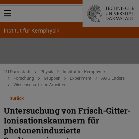
Menü öffnen
Institut für Kernphysik
Sie befinden sich hier:
TU Darmstadt
Physik
Institut für Kernphysik
Forschung
Gruppen
Experiment
AG J Enders
Wissenschaftliche Arbeiten
zurück
Untersuchung von Frisch-Gitter-
Ionisationskammern für
photoneninduzierte