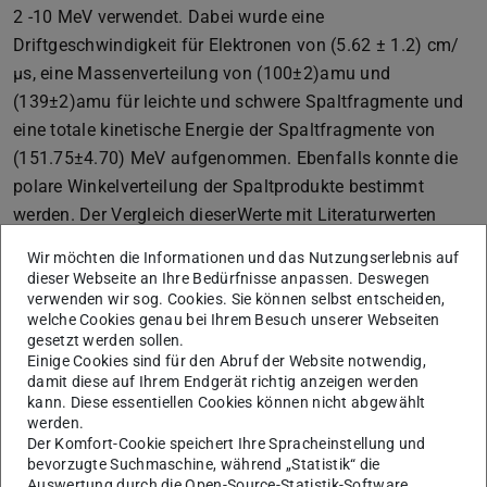
2 -10 MeV verwendet. Dabei wurde eine
Driftgeschwindigkeit für Elektronen von (5.62 ± 1.2) cm/
µs, eine Massenverteilung von (100±2)amu und
(139±2)amu für leichte und schwere Spaltfragmente und
eine totale kinetische Energie der Spaltfragmente von
(151.75±4.70) MeV aufgenommen. Ebenfalls konnte die
polare Winkelverteilung der Spaltprodukte bestimmt
werden. Der Vergleich dieserWerte mit Literaturwerten
zeigte zum Teil eine gute Übereinstimmung, was die
Wir möchten die Informationen und das Nutzungserlebnis auf
Funktionalität des Designs der Multi-stack
dieser Webseite an Ihre Bedürfnisse anpassen. Deswegen
Ionisationskammer bestätigt. Bei der Bestimmung der
verwenden wir sog. Cookies. Sie können selbst entscheiden,
welche Cookies genau bei Ihrem Besuch unserer Webseiten
totalen kinetischen Energie der Spaltfragmente gab es
gesetzt werden sollen.
leichte Abweichungen von Werten anderer Arbeiten. Eine
Einige Cookies sind für den Abruf der Website notwendig,
damit diese auf Ihrem Endgerät richtig anzeigen werden
mögliche Erklärung hierfür ist der Verlust kinetischer
kann. Diese essentiellen Cookies können nicht abgewählt
Energie beim Passieren der Rückseite des Spalt-Targets.
werden.
Die aufgenommene Massenverteilung der Spaltfragmente
Der Komfort-Cookie speichert Ihre Spracheinstellung und
bevorzugte Suchmaschine, während „Statistik“ die
238
von
U(n, f) unter Verwendung der segmentierten
Auswertung durch die Open-Source-Statistik-Software