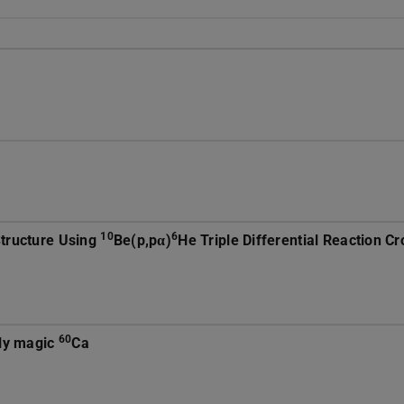
10
6
tructure Using
Be(p,pα)
He Triple Differential Reaction Cr
60
bly magic
Ca