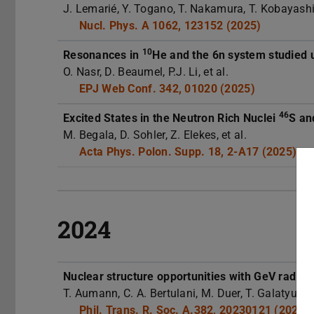
J. Lemarié, Y. Togano, T. Nakamura, T. Kobayashi,
Nucl. Phys. A 1062, 123152 (2025)
10
Resonances in
He and the 6n system studied
O. Nasr, D. Beaumel, P.J. Li, et al.
EPJ Web Conf. 342, 01020 (2025)
46
Excited States in the Neutron Rich Nuclei
S a
M. Begala, D. Sohler, Z. Elekes, et al.
Acta Phys. Polon. Supp. 18, 2-A17 (2025)
2024
Nuclear structure opportunities with GeV radio
T. Aumann, C. A. Bertulani, M. Duer, T. Galatyuk, A
Phil. Trans. R. Soc. A.382, 20230121 (2024)