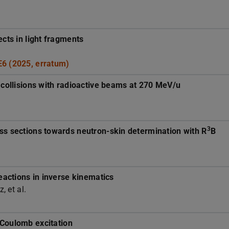
ects in light fragments
E6 (2025, erratum)
n collisions with radioactive beams at 270 MeV/u
3
ss sections towards neutron-skin determination with R
B
eactions in inverse kinematics
, et al.
 Coulomb excitation