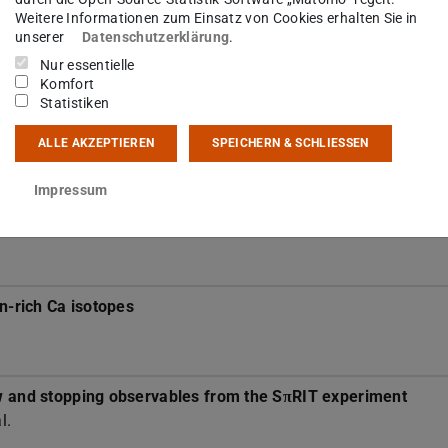
Weitere Informationen zum Einsatz von Cookies erhalten Sie in
28
malige Erzeugung von
O
unserer
Datenschutzerklärung
.
Nur essentielle
Komfort
Statistiken
30
 from the Study of
F
ALLE AKZEPTIEREN
SPEICHERN & SCHLIESSEN
Impressum
ons towards neutron-skin thickness determination
n-rich Ca isotopes
ow and stopping observables from the SπRIT experiment
l.