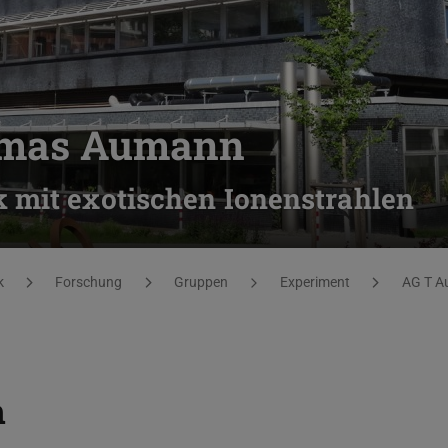
omas Aumann
 mit exotischen Ionenstrahlen
k
Forschung
Gruppen
Experiment
AG T 
n