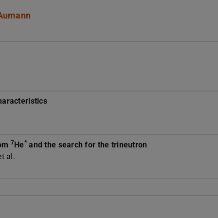
Aumann
aracteristics
7
*
rom
He
and the search for the trineutron
t al.