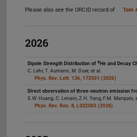
Please also see the ORCID record of
Tom 
2026
8
Dipole Strength Distribution of
He and Decay Ch
C. Lehr, T. Aumann, M. Duer, et al.
Phys. Rev. Lett. 136, 172501 (2026)
Direct observation of three-neutron emission f
S.W. Huang, C. Lenain, Z.H. Yang, F.M. Marqués, e
Phys. Rev. Res. 8, L022003 (2026)