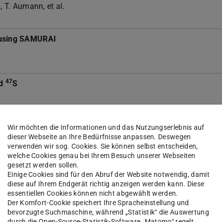
 T. Aumann, et al.
 using SAMURAI
47
nd
S
Wir möchten die Informationen und das Nutzungserlebnis auf
dieser Webseite an Ihre Bedürfnisse anpassen. Deswegen
verwenden wir sog. Cookies. Sie können selbst entscheiden,
welche Cookies genau bei Ihrem Besuch unserer Webseiten
gesetzt werden sollen.
Einige Cookies sind für den Abruf der Website notwendig, damit
diese auf Ihrem Endgerät richtig anzeigen werden kann. Diese
essentiellen Cookies können nicht abgewählt werden.
active beams at FAIR
Der Komfort-Cookie speichert Ihre Spracheinstellung und
. Obertelli, V. Panin, J.L. Rodríguez-Sánchez, R. Roth, and J. S
bevorzugte Suchmaschine, während „Statistik“ die Auswertung
durch die Open-Source-Statistik-Software „Matomo“ regelt.