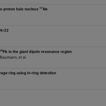
17
wo-proton halo nucleus
Ne
 N=32
08
Pb in the giant dipole resonance region
 Baumann, et al.
orage ring using in-ring detection