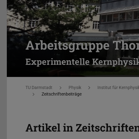
Arbeitsgruppe Th
Experimentelle Kernphysik
Sie befinden sich hier:
TU Darmstadt
Physik
Institut für Kernphysi
Zeitschriftenbeiträge
Artikel in Zeitschrifte