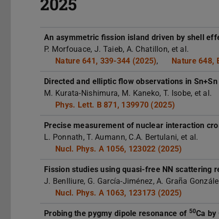
2025
An asymmetric fission island driven by shell eff
P. Morfouace, J. Taieb, A. Chatillon, et al.
Nature 641, 339-344 (2025)
,
Nature 648, 
Directed and elliptic flow observations in Sn+S
M. Kurata-Nishimura, M. Kaneko, T. Isobe, et al.
Phys. Lett. B 871, 139970 (2025)
Precise measurement of nuclear interaction cro
L. Ponnath, T. Aumann, C.A. Bertulani, et al.
Nucl. Phys. A 1056, 123022 (2025)
Fission studies using quasi-free NN scattering r
J. Benlliure, G. García-Jiménez, A. Graña González
Nucl. Phys. A 1063, 123173 (2025)
50
Probing the pygmy dipole resonance of
Ca by