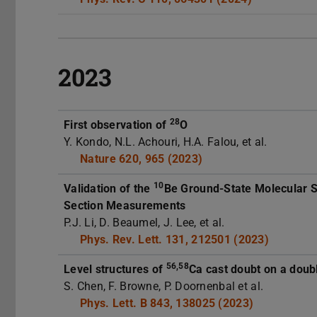
2023
28
First observation of
O
Y. Kondo, N.L. Achouri, H.A. Falou, et al.
Nature 620, 965 (2023)
10
Validation of the
Be Ground-State Molecular S
Section Measurements
P.J. Li, D. Beaumel, J. Lee, et al.
Phys. Rev. Lett. 131, 212501 (2023)
56,58
Level structures of
Ca cast doubt on a dou
S. Chen, F. Browne, P. Doornenbal et al.
Phys. Lett. B 843, 138025 (2023)