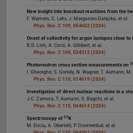
New insight into knockout reactions from the t
F. Wamers, C. Lehr, J. Marganiec-Gałązka, et al.
Phys. Rev. C 109, 054602 (2024)
Onset of collectivity for argon isotopes close to
B.D. Linh, A. Corsi, A. Gillibert, et al.
Phys. Rev. C 109, 034312 (2024)
2
Photoneutron cross section measurements on
I. Gheorghe, S. Goriely, N. Wagner, T. Aumann, M.
Phys. Rev. C 110, 014619 (2024)
Investigation of direct nuclear reactions in a st
J.C. Zamora, T. Aumann, S. Bagchi, et al.
Phys. Rev. C 110, 044614 (2024)
52
Spectroscopy of
K
M. Enciu, A. Obertelli, P. Doornenbal, et al.
Phys. Rev. C 110, 064301 (2024)