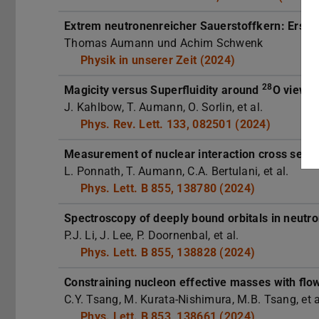
Extrem neutronenreicher Sauerstoffkern: Erst
Thomas Aumann und Achim Schwenk
Physik in unserer Zeit (2024)
28
Magicity versus Superfluidity around
O viewed
J. Kahlbow, T. Aumann, O. Sorlin, et al.
Phys. Rev. Lett. 133, 082501 (2024)
Measurement of nuclear interaction cross secti
L. Ponnath, T. Aumann, C.A. Bertulani, et al.
Phys. Lett. B 855, 138780 (2024)
Spectroscopy of deeply bound orbitals in neutro
P.J. Li, J. Lee, P. Doornenbal, et al.
Phys. Lett. B 855, 138828 (2024)
Constraining nucleon effective masses with fl
C.Y. Tsang, M. Kurata-Nishimura, M.B. Tsang, et a
Phys. Lett. B 853, 138661 (2024)