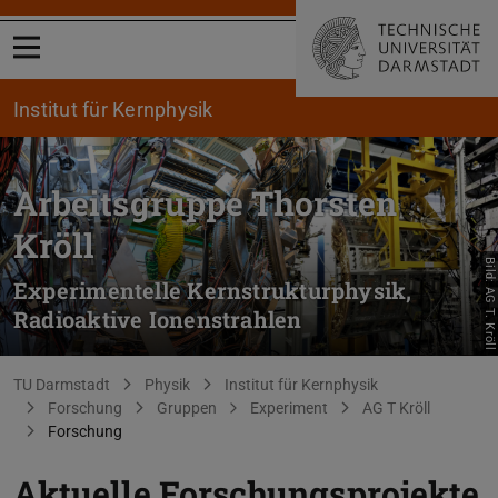
Menü öffnen
Institut für Kernphysik
Arbeitsgruppe Thorsten
Kröll
Bild: AG T. Kröll
Experimentelle Kernstrukturphysik,
Radioaktive Ionenstrahlen
Sie befinden sich hier:
TU Darmstadt
Physik
Institut für Kernphysik
Forschung
Gruppen
Experiment
AG T Kröll
Forschung
Aktuelle Forschungsprojekte