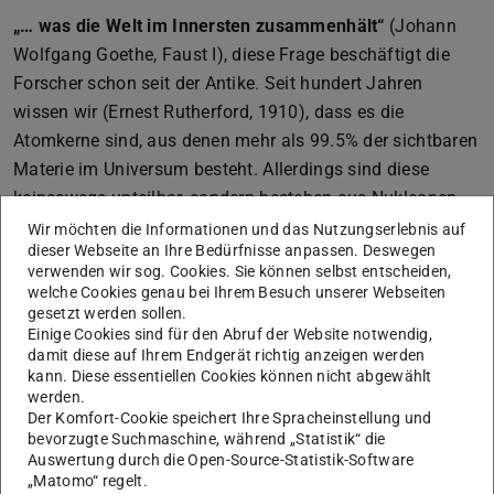
„… was die Welt im Innersten zusammenhält“
(Johann
Wolfgang Goethe, Faust I), diese Frage beschäftigt die
Forscher schon seit der Antike. Seit hundert Jahren
wissen wir (Ernest Rutherford, 1910), dass es die
Atomkerne sind, aus denen mehr als 99.5% der sichtbaren
Materie im Universum besteht. Allerdings sind diese
keineswegs unteilbar, sondern bestehen aus Nukleonen,
den Protonen und Neutronen, welche ihrerseits ebenfalls
Wir möchten die Informationen und das Nutzungserlebnis auf
dieser Webseite an Ihre Bedürfnisse anpassen. Deswegen
Unterstrukturen haben (Quarks und Gluonen).
verwenden wir sog. Cookies. Sie können selbst entscheiden,
Die
„starke Wechselwirkung“
, eine der vier
welche Cookies genau bei Ihrem Besuch unserer Webseiten
gesetzt werden sollen.
fundamentalen Wechselwirkungen in der Natur, resultiert
Einige Cookies sind für den Abruf der Website notwendig,
in einer
„Kernkraft“
, die
Kerne als gebundene
damit diese auf Ihrem Endgerät richtig anzeigen werden
kann. Diese essentiellen Cookies können nicht abgewählt
Vielteilchensysteme
aus Nukleonen verursacht.
werden.
Allerdings ist man bei schweren Kernen darauf
Der Komfort-Cookie speichert Ihre Spracheinstellung und
angewiesen, deren Struktur mit phänomenologischen,
bevorzugte Suchmaschine, während „Statistik“ die
Auswertung durch die Open-Source-Statistik-Software
also an die Beobachtung von Eigenschaften bekannter
„Matomo“ regelt.
Kerne angepassten Beschreibungen zu behandeln, da eine