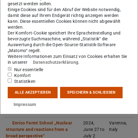
EURORIB 2024
2024,
KU Leuven,
gesetzt werden sollen.
June 2 to
Belgium
Einige Cookies sind für den Abruf der Website notwendig,
7
damit diese auf Ihrem Endgerät richtig anzeigen werden
kann. Diese essentiellen Cookies können nicht abgewählt
Fifth International Workshop on
2024,
Hvar
werden.
„State of the Art in Nuclear Cluster
June 9 to
Island,
Der Komfort-Cookie speichert Ihre Spracheinstellung und
Physics“
14
Croatia
bevorzugte Suchmaschine, während „Statistik“ die
Auswertung durch die Open-Source-Statistik-Software
XIV LASNPA 2024
2024,
Mexico
„Matomo“ regelt.
Weitere Informationen zum Einsatz von Cookies erhalten Sie
June 17 to
City,
in unserer
Datenschutzerklärung
.
21
Mexico
Nur essentielle
Basic Training School on
2024,
Warsaw,
Komfort
Accelerators
June 18 to
Poland
Statistiken
27
ALLE AKZEPTIEREN
SPEICHERN & SCHLIESSEN
The 12th International
2024,
Wiesbaden,
Impressum
Conference on Direct Reactions
June 24 to
Germany
with Exotic Beams DREB2024
28
Enrico Fermi School „Nuclear
2024,
Varenna,
structure and reactions from a
June 27 to
Italy
broad perspective“
July 2