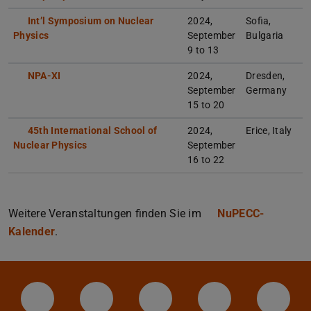
Int’l Symposium on Nuclear
2024,
Sofia,
Physics
September
Bulgaria
9 to 13
NPA-XI
2024,
Dresden,
September
Germany
15 to 20
45th International School of
2024,
Erice, Italy
Nuclear Physics
September
16 to 22
Weitere Veranstaltungen finden Sie im
NuPECC-
Kalender
.
LinkedIn-Seite der TU Darmstadt
Instagram-Kanal der TU Darmstad
Bluesky-Kanal der TU D
Facebook-Seite
YouTu