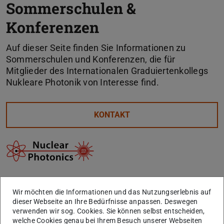
Sommerschulen &
Konferenzen
Auf dieser Seite finden Sie Informationen zu
Sommerschulen und Konferenzen, die für
Mitglieder des Internationalen Graduiertenkollegs
Nukleare Photonik von Interesse find.
KONTAKT
PRISMAP School of
2024, May
KU Leuven,
Wir möchten die Informationen und das Nutzungserlebnis auf
Radionuclide Production
27 to May
Belgium
dieser Webseite an Ihre Bedürfnisse anpassen. Deswegen
31
verwenden wir sog. Cookies. Sie können selbst entscheiden,
welche Cookies genau bei Ihrem Besuch unserer Webseiten