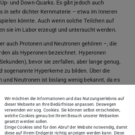
 Up- und Down-Quarks. Es gibt jedoch auch
 in sehr dichter Kernmaterie – etwa im Inneren
spielen könnte. Auch wenn solche Teilchen auf
en sie im Labor erzeugt und untersucht werden.
der auch Protonen und Neutronen gehören –, die
erden als Hyperonen bezeichnet. Hyperonen
l Sekunden), bevor sie zerfallen, aber lange genug,
 sogenannte Hyperkerne zu bilden. Über die
und Neutronen ist bislang wenig bekannt, da es
Wir möchten die Informationen und das Nutzungserlebnis auf
dieser Webseite an Ihre Bedürfnisse anpassen. Deswegen
verwenden wir sog. Cookies. Sie können selbst entscheiden,
r Kernphysik
welche Cookies genau bei Ihrem Besuch unserer Webseiten
gesetzt werden sollen.
 mit
Einige Cookies sind für den Abruf der Website notwendig, damit
diese auf Ihrem Endgerät richtig anzeigen werden kann. Diese