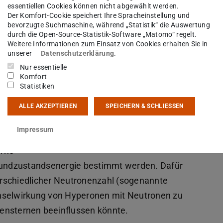
essentiellen Cookies können nicht abgewählt werden.
hilfe
Der Komfort-Cookie speichert Ihre Spracheinstellung und
bevorzugte Suchmaschine, während „Statistik“ die Auswertung
tonen –
durch die Open-Source-Statistik-Software „Matomo“ regelt.
Weitere Informationen zum Einsatz von Cookies erhalten Sie in
tons mit
unserer
Datenschutzerklärung
.
otwendig
Nur essentielle
rzeugen
Komfort
Statistiken
n Team
Foto von ELENA (Extra Low Energy Antiproton R
ALLE AKZEPTIEREN
SPEICHERN & SCHLIESSEN
des letzten Segments des Beschleunigerkomple
Antimatter Factory, in dem HYPER stattfinden wi
Impressum
er
erne
Grundzustandsenergie bestimmt werden. Dafür
rschiedlicher Neutronenzahl (sogenannte
chselwirkung von Hyperonen mit Neutronen zu
ensternen beeinflussen könnte.