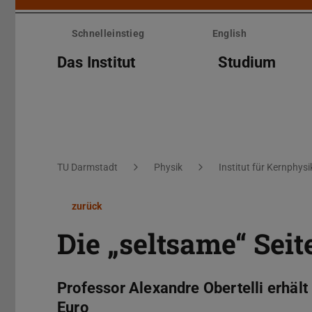
Menü
überspringen
Schnelleinstieg
English
Das Institut
Studium
Sie befinden sich hier:
TU Darmstadt
Physik
Institut für Kernphysi
zurück
Die „seltsame“ Sei
Professor Alexandre Obertelli erhäl
Euro