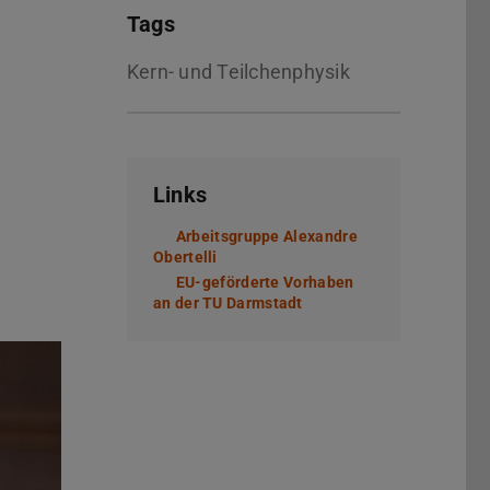
Tags
Kern- und Teilchenphysik
Links
Arbeitsgruppe Alexandre
Obertelli
(wird in neuem Tab geöffnet)
EU-geförderte Vorhaben
an der TU Darmstadt
(wird in neuem Tab geöff