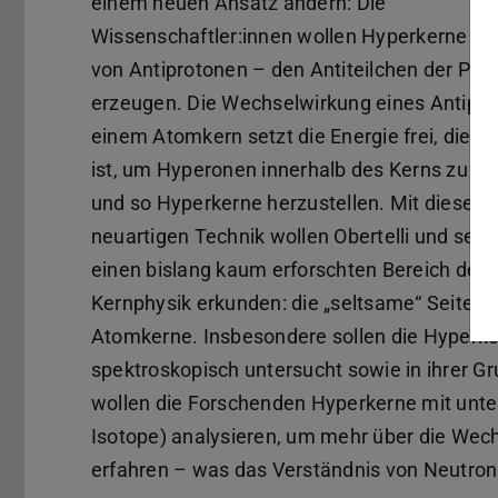
einem neuen Ansatz ändern: Die
Wissenschaftler:innen wollen Hyperkerne mit
von Antiprotonen – den Antiteilchen der Pro
erzeugen. Die Wechselwirkung eines Antipro
einem Atomkern setzt die Energie frei, die n
ist, um Hyperonen innerhalb des Kerns zu e
und so Hyperkerne herzustellen. Mit dieser
neuartigen Technik wollen Obertelli und sei
einen bislang kaum erforschten Bereich der
Kernphysik erkunden: die „seltsame“ Seite d
Atomkerne. Insbesondere sollen die Hyperk
spektroskopisch untersucht sowie in ihrer 
wollen die Forschenden Hyperkerne mit unte
Isotope) analysieren, um mehr über die We
erfahren – was das Verständnis von Neutron