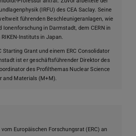
boldt-Professur antrat. Zuvor arbeitete der
rundlagenphysik (IRFU) des CEA Saclay. Seine
eltweit führenden Beschleunigeranlagen, wie
nd Ionenforschung in Darmstadt, dem CERN in
RIKEN-Instituts in Japan.
C Starting Grant und einem ERC Consolidator
tadt ist er geschäftsführender Direktor des
 Koordinator des Profilthemas Nuclear Science
r and Materials (M+M).
vom Europäischen Forschungsrat (ERC) an