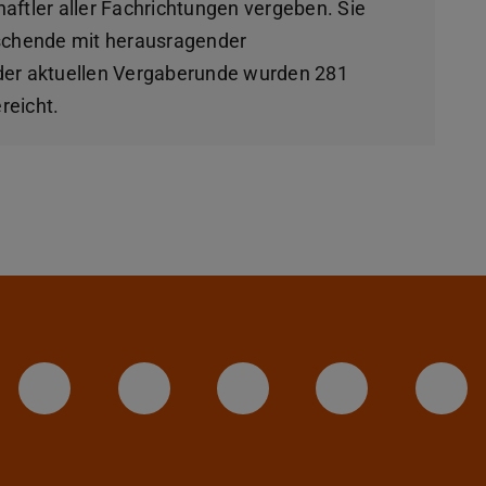
ftler aller Fachrichtungen vergeben. Sie
orschende mit herausragender
n der aktuellen Vergaberunde wurden 281
reicht.
LinkedIn-Seite der TU Darmstadt
Instagram-Kanal der TU 
Bluesky-Kanal de
Facebook-
You