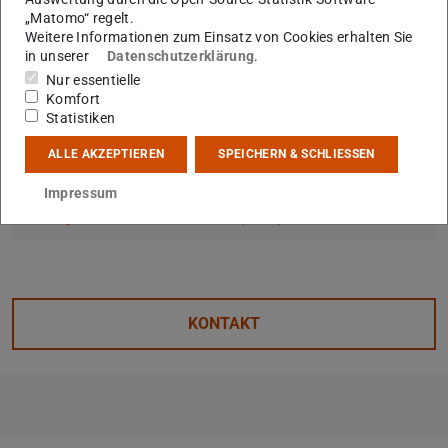
„Matomo“ regelt.
Weitere Informationen zum Einsatz von Cookies erhalten Sie
in unserer
Datenschutzerklärung
.
Die Publikation:
Nur essentielle
F. P. Gustafsson, L. V. Rodriguez, R. F. Garcia Ruiz et
Komfort
Statistiken
al.:
ALLE AKZEPTIEREN
SPEICHERN & SCHLIESSEN
Charge Radii Measurements of Exotic Tin Isotopes in
the Proximity of N=50 and N= 82
Impressum
Physical Review Letters 135 (2025) 222501
KONTAKT