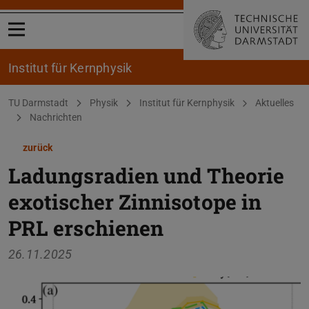
Menü öffnen
Institut für Kernphysik
Sie befinden sich hier:
TU Darmstadt
Physik
Institut für Kernphysik
Aktuelles
Nachrichten
zurück
Ladungsradien und Theorie
exotischer Zinnisotope in
PRL erschienen
26.11.2025