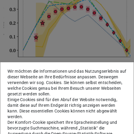
104-134
Messungen der Ladungsradien von
Sn und
Wir möchten die Informationen und das Nutzungserlebnis auf
entsprechende ab initio-Berechnungen im Rahmen des
dieser Webseite an Ihre Bedürfnisse anpassen. Deswegen
SFB 1245 wurden in Physical Review Letters
verwenden wir sog. Cookies. Sie können selbst entscheiden,
welche Cookies genau bei Ihrem Besuch unserer Webseiten
veröffentlicht. Die Messungen zeigen einen
gesetzt werden sollen.
bogenförmigen Trend der Ladungsradien entlang der
Einige Cookies sind für den Abruf der Website notwendig,
damit diese auf Ihrem Endgerät richtig anzeigen werden
Isotopenreihe und außerdem eine ausgeprägte Variation
kann. Diese essentiellen Cookies können nicht abgewählt
mit gerader und ungerader Massenzahl, welche in der
werden.
Nähe der Schalenabschlüsse bei N=50 und N=82
Der Komfort-Cookie speichert Ihre Spracheinstellung und
bevorzugte Suchmaschine, während „Statistik“ die
besonders stark ist.
Auswertung durch die Open-Source-Statistik-Software