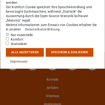
KONTAKT
werden.
Der Komfort-Cookie speichert Ihre Spracheinstellung und
bevorzugte Suchmaschine, während „Statistik“ die
Auswertung durch die Open-Source-Statistik-Software
Mitglieder
„Matomo“ regelt.
Weitere Informationen zum Einsatz von Cookies erhalten Sie
in unserer
Datenschutzerklärung
.
Nur essentielle
Ehemalige Mitglieder
Komfort
Statistiken
ALLE AKZEPTIEREN
SPEICHERN & SCHLIESSEN
Impressum
LinkedIn-Seite der TU Darmstadt
Instagram-Kanal der TU Darmstad
Bluesky-Kanal der TU D
Facebook-Seite
YouTu
Kontakt
Anfahrt
Sitemap
Impressum