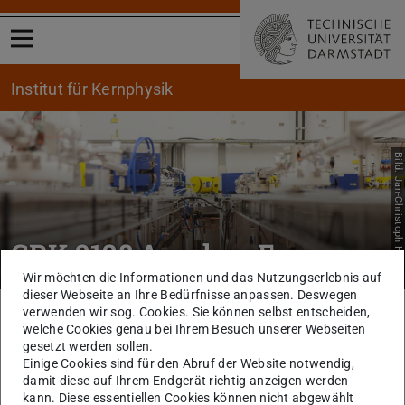
Menü öffnen
Institut für Kernphysik
Bild: Jan-Christoph Hartung
GRK 2128 AccelencE
Wir möchten die Informationen und das Nutzungserlebnis auf
dieser Webseite an Ihre Bedürfnisse anpassen. Deswegen
verwenden wir sog. Cookies. Sie können selbst entscheiden,
Sie befinden sich hier:
TU Darmstadt
Physik
Institut für Kernphysik
welche Cookies genau bei Ihrem Besuch unserer Webseiten
Forschung
Verbundprojekte
GRK 2128 Accelence
gesetzt werden sollen.
Personen
Einige Cookies sind für den Abruf der Website notwendig,
damit diese auf Ihrem Endgerät richtig anzeigen werden
kann. Diese essentiellen Cookies können nicht abgewählt