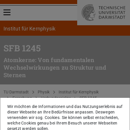
Menü öffnen
Institut für Kernphysik
SFB 1245
Atomkerne: Von fundamentalen
Wechselwirkungen zu Struktur und
Sternen
Sie befinden sich hier:
TU Darmstadt
Physik
Institut für Kernphysik
Forschung
Verbundprojekte
SFB 1245
Projektgebiet B
Projekt B04
Wir möchten die Informationen und das Nutzungserlebnis auf
dieser Webseite an Ihre Bedürfnisse anpassen. Deswegen
verwenden wir sog. Cookies. Sie können selbst entscheiden,
Die Inhalte dieser Seite sind nur auf Englisch
welche Cookies genau bei Ihrem Besuch unserer Webseiten
verfügbar.
gesetzt werden sollen.