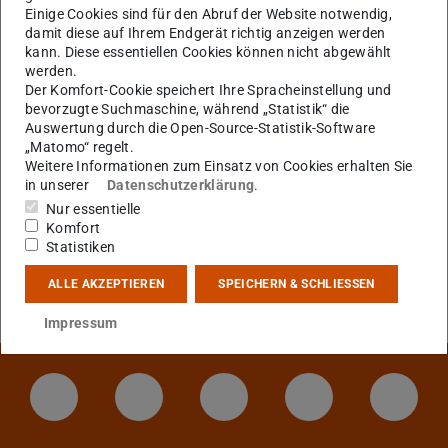
Zur englischen Version dieser Seite wechseln
.
Einige Cookies sind für den Abruf der Website notwendig,
damit diese auf Ihrem Endgerät richtig anzeigen werden
kann. Diese essentiellen Cookies können nicht abgewählt
werden.
KONTAKT
Der Komfort-Cookie speichert Ihre Spracheinstellung und
bevorzugte Suchmaschine, während „Statistik“ die
Auswertung durch die Open-Source-Statistik-Software
„Matomo“ regelt.
Weitere Informationen zum Einsatz von Cookies erhalten Sie
in unserer
Datenschutzerklärung
.
Nur essentielle
Komfort
Statistiken
ALLE AKZEPTIEREN
SPEICHERN & SCHLIESSEN
Impressum
LinkedIn-Seite der TU Darmstadt
Instagram-Kanal der TU Darmstad
Bluesky-Kanal der TU D
Facebook-Seite
YouTu