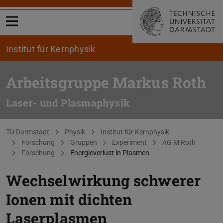
Menü öffnen
Institut für Kernphysik
Arbeitsgruppe Markus Roth
Laser- und Plasmaphysik
Sie befinden sich hier:
TU Darmstadt
Physik
Institut für Kernphysik
Forschung
Gruppen
Experiment
AG M Roth
Forschung
Energieverlust in Plasmen
Wechselwirkung schwerer
Ionen mit dichten
Laserplasmen