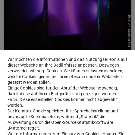
Bild: AG Markus Roth
Leuchten eines Laserplasmas, das durch beidseitiges Heizen
Wir möchten die Informationen und das Nutzungserlebnis auf
einer Kohlenstofffolie mit den Hochenergielasern PHELIX und
dieser Webseite an Ihre Bedürfnisse anpassen. Deswegen
NHELIX erzeugt wurde.
verwenden wir sog. Cookies. Sie können selbst entscheiden,
welche Cookies genau bei Ihrem Besuch unserer Webseiten
Ein Schwerpunkt der Forschungsarbeiten unserer
gesetzt werden sollen.
Arbeitsgruppe in Zusammenarbeit mit der Abteilung
Einige Cookies sind für den Abruf der Website notwendig,
Plasmaphysik an der GSI ist die Untersuchung der
damit diese auf Ihrem Endgerät richtig anzeigen werden
kann. Diese essentiellen Cookies können nicht abgewählt
Wechselwirkung von schweren Ionen mit Plasmen.
werden.
Der Komfort-Cookie speichert Ihre Spracheinstellung und
Um die Wechselwirkung zu untersuchen, wird zuerst ein
bevorzugte Suchmaschine, während „Statistik“ die
Plasma erzeugt, welches von einem Ionenstrahl geprobt
Auswertung durch die Open-Source-Statistik-Software
wird. Wenn die Ionen mit dem Plasma wechselwirken,
„Matomo“ regelt.
Weitere Informationen zum Einsatz von Cookies erhalten Sie