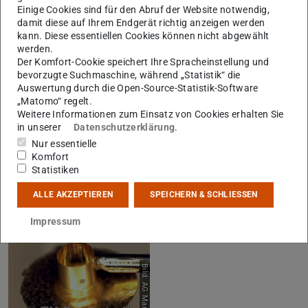
Einige Cookies sind für den Abruf der Website notwendig,
damit diese auf Ihrem Endgerät richtig anzeigen werden
kann. Diese essentiellen Cookies können nicht abgewählt
werden.
Der Komfort-Cookie speichert Ihre Spracheinstellung und
bevorzugte Suchmaschine, während „Statistik“ die
Bild: AG Markus Roth
Bild: AG Markus Roth
Auswertung durch die Open-Source-Statistik-Software
„Matomo“ regelt.
Weitere Informationen zum Einsatz von Cookies erhalten Sie
in unserer
Datenschutzerklärung
.
Nur essentielle
Komfort
Strukturierte Folie 2
Zylinderhohlraum 1
Statistiken
ALLE AKZEPTIEREN
SPEICHERN & SCHLIESSEN
Impressum
Bild: AG Markus Roth