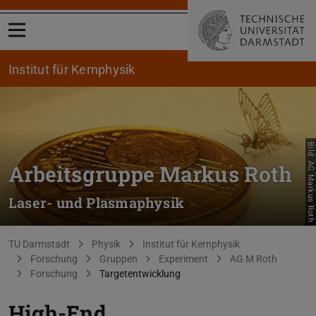
Menü öffnen
Institut für Kernphysik
Bild: AG Markus Roth
Arbeitsgruppe Markus Roth
Laser- und Plasmaphysik
Sie befinden sich hier:
TU Darmstadt
Physik
Institut für Kernphysik
Forschung
Gruppen
Experiment
AG M Roth
Forschung
Targetentwicklung
High-End