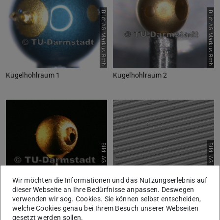
Bild: AG Markus Roth
Bild: AG Markus Roth
Kugelhohlraum 1
Kugelhohlraum 2
Bild: AG Markus Roth
Bild: AG Markus Roth
Wir möchten die Informationen und das Nutzungserlebnis auf
dieser Webseite an Ihre Bedürfnisse anpassen. Deswegen
verwenden wir sog. Cookies. Sie können selbst entscheiden,
Kugelhohlraum 3
Strukturierte Folie 1
welche Cookies genau bei Ihrem Besuch unserer Webseiten
gesetzt werden sollen.